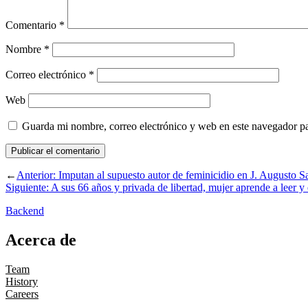
Comentario
*
Nombre
*
Correo electrónico
*
Web
Guarda mi nombre, correo electrónico y web en este navegador p
←
Anterior:
Imputan al supuesto autor de feminicidio en J. Augusto S
Siguiente:
A sus 66 años y privada de libertad, mujer aprende a leer y 
Backend
Acerca de
Team
History
Careers