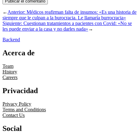
←
Anterior:
Médicos reafirman falta de insumos: «Es una historia de
siempre que le culpan a la burocracia. Le llamaría burrocracia»
Siguiente:
Cuestionan tratamientos a pacientes con Covid: «No se
les puede enviar a la casa y no darles nada»
→
Backend
Acerca de
Team
History
Careers
Privacidad
Privacy Policy
Terms and Conditions
Contact Us
Social