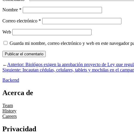
Nombre
*
Correo electrónico
*
Web
Guarda mi nombre, correo electrónico y web en este navegador p
←
Anterior:
Biológos exigen la aprobación proyecto de Ley que regula
Siguiente:
Incautan cédulas, celulares, tablets y mochilas en el cam
Backend
Acerca de
Team
History
Careers
Privacidad