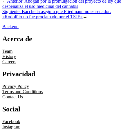
←
Anterior:
Abogan por la promulgación del proyecto de ley que
despenaliza el uso medicinal del cannabis
Siguiente:
Bacchetta asegura que Friedmann no es senador:
«Rodolfito no fue proclamado por el TSJE»
→
Backend
Acerca de
Team
History
Careers
Privacidad
Privacy Policy
Terms and Conditions
Contact Us
Social
Facebook
Instagram