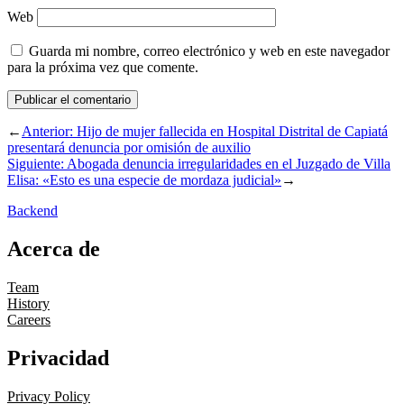
Web
Guarda mi nombre, correo electrónico y web en este navegador
para la próxima vez que comente.
←
Anterior:
Hijo de mujer fallecida en Hospital Distrital de Capiatá
presentará denuncia por omisión de auxilio
Siguiente:
Abogada denuncia irregularidades en el Juzgado de Villa
Elisa: «Esto es una especie de mordaza judicial»
→
Backend
Acerca de
Team
History
Careers
Privacidad
Privacy Policy