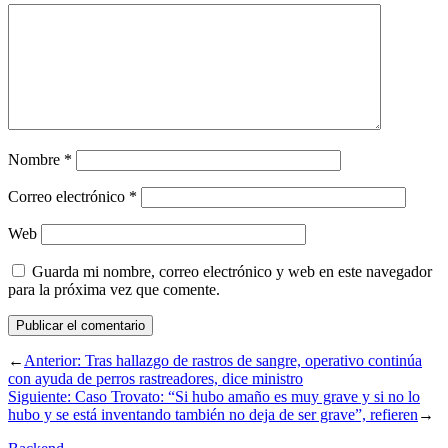
Nombre
*
Correo electrónico
*
Web
Guarda mi nombre, correo electrónico y web en este navegador
para la próxima vez que comente.
←
Anterior:
Tras hallazgo de rastros de sangre, operativo continúa
con ayuda de perros rastreadores, dice ministro
Siguiente:
Caso Trovato: “Si hubo amaño es muy grave y si no lo
hubo y se está inventando también no deja de ser grave”, refieren
→