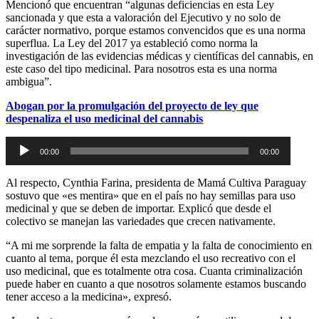
Mencionó que encuentran “algunas deficiencias en esta Ley
sancionada y que esta a valoración del Ejecutivo y no solo de
carácter normativo, porque estamos convencidos que es una norma
superflua. La Ley del 2017 ya estableció como norma la
investigación de las evidencias médicas y científicas del cannabis, en
este caso del tipo medicinal. Para nosotros esta es una norma
ambigua”.
Abogan por la promulgación del proyecto de ley que
despenaliza el uso medicinal del cannabis
Audio
00:00
00:00
Player
Al respecto, Cynthia Farina, presidenta de Mamá Cultiva Paraguay
sostuvo que «es mentira» que en el país no hay semillas para uso
medicinal y que se deben de importar. Explicó que desde el
colectivo se manejan las variedades que crecen nativamente.
“A mi me sorprende la falta de empatia y la falta de conocimiento en
cuanto al tema, porque él esta mezclando el uso recreativo con el
uso medicinal, que es totalmente otra cosa. Cuanta criminalización
puede haber en cuanto a que nosotros solamente estamos buscando
tener acceso a la medicina», expresó.