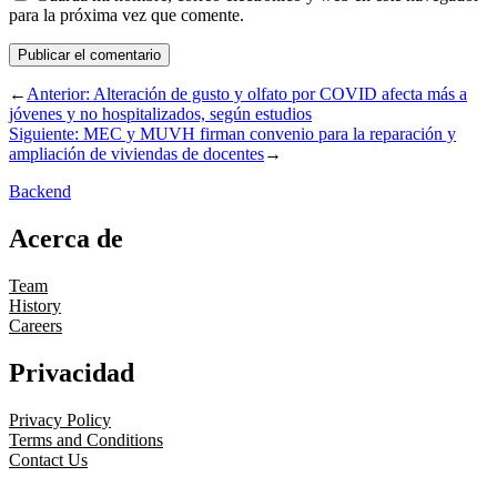
para la próxima vez que comente.
←
Anterior:
Alteración de gusto y olfato por COVID afecta más a
jóvenes y no hospitalizados, según estudios
Siguiente:
MEC y MUVH firman convenio para la reparación y
ampliación de viviendas de docentes
→
Backend
Acerca de
Team
History
Careers
Privacidad
Privacy Policy
Terms and Conditions
Contact Us