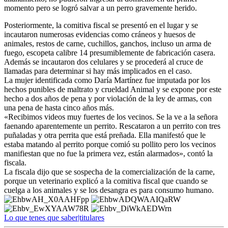
momento pero se logró salvar a un perro gravemente herido.
Posteriormente, la comitiva fiscal se presentó en el lugar y se
incautaron numerosas evidencias como cráneos y huesos de
animales, restos de carne, cuchillos, ganchos, incluso un arma de
fuego, escopeta calibre 14 presumiblemente de fabricación casera.
Además se incautaron dos celulares y se procederá al cruce de
llamadas para determinar si hay más implicados en el caso.
La mujer identificada como Daría Martínez fue imputada por los
hechos punibles de maltrato y crueldad Animal y se expone por este
hecho a dos años de pena y por violación de la ley de armas, con
una pena de hasta cinco años más.
«Recibimos videos muy fuertes de los vecinos. Se la ve a la señora
faenando aparentemente un perrito. Rescataron a un perrito con tres
puñaladas y otra perrita que está preñada. Ella manifestó que le
estaba matando al perrito porque comió su pollito pero los vecinos
manifiestan que no fue la primera vez, están alarmados», contó la
fiscala.
La fiscala dijo que se sospecha de la comercialización de la carne,
porque un veterinario explicó a la comitiva fiscal que cuando se
cuelga a los animales y se los desangra es para consumo humano.
Lo que tenes que saber|titulares