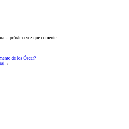
ara la próxima vez que comente.
amento de los Óscar?
ial
→