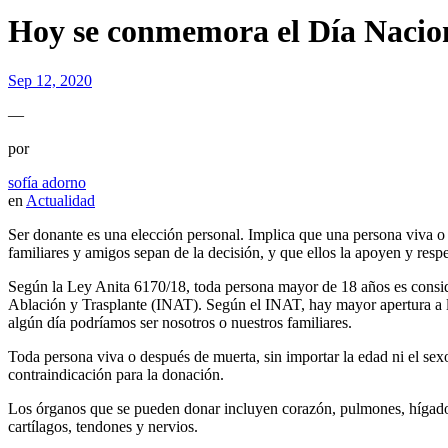
Hoy se conmemora el Día Nacion
Sep 12, 2020
—
por
sofía adorno
en
Actualidad
Ser donante es una elección personal. Implica que una persona viva o f
familiares y amigos sepan de la decisión, y que ellos la apoyen y resp
Según la Ley Anita 6170/18, toda persona mayor de 18 años es consider
Ablación y Trasplante (INAT). Según el INAT, hay mayor apertura a la 
algún día podríamos ser nosotros o nuestros familiares.
Toda persona viva o después de muerta, sin importar la edad ni el se
contraindicación para la donación.
Los órganos que se pueden donar incluyen corazón, pulmones, hígado, r
cartílagos, tendones y nervios.