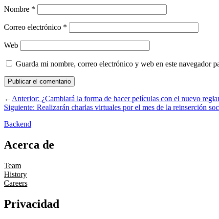
Nombre
*
Correo electrónico
*
Web
Guarda mi nombre, correo electrónico y web en este navegador p
←
Anterior:
¿Cambiará la forma de hacer películas con el nuevo regl
Siguiente:
Realizarán charlas virtuales por el mes de la reinserción soc
Backend
Acerca de
Team
History
Careers
Privacidad