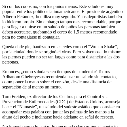
Si con los codos no, con los puños menos. Este saludo es muy
popular entre los políticos latinoamericanos. El presidente argentino
Alberto Ferández, lo utiliza muy seguido. Y los deportistas también
lo hicieron propio. Sin embargo tampoco es recomendable, porque
para llegar a unirse en un saludo de puños las personas también
deben acercarse, quebrando el cerco de 1,5 metros recomendado
para no contagiarse ni contagiar.
Queda el de pie, bautizado en las redes como el “Wuhan Shake”,
por la ciudad donde se originó el virus. Pero volvemos a lo mismo:
las piernas pueden no ser tan largas como para distanciar a las dos
personas.
Entonces, ¿cómo saludarse en tiempos de pandemia? Tedros
Adhanom Ghebreyesus recomienda usar un saludo sin contacto,
como poner la mano sobre el corazón, desde una distancia de
separación de al menos un metro.
Tom Freiden, ex director de los Centros para el Control y la
Prevención de Enfermedades (CDC) de Estados Unidos, aconseja
hacer el “Namasté”, un saludo del sudeste asiático que consiste en
acompañar esta palabra con juntar las palmas de las manos a la
altura del pecho e inclinarse hacia adelante en señal de respeto.
No importa cómo lo hagas, lo que queda claro es que el contacto