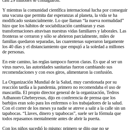
casi 29 millones se contagiaron.
Y mientras la comunidad científica internacional lucha por conseguir
una vacuna que permita dar esperanzas al planeta, la vida se ha
modificado sustancialmente. Lo que llaman “la nueva normalidad”
hizo que los hábitos de sociabilización cambiaran y esas
transformaciones atravisan nuestras vidas familiares y laborales. Las
fronteras se cerraron y sólo se abrieron parcialmente, miles de
familias quedaron separadas, las cuarentenas superaron largamente
los 40 días y el distanciamiento que empujó a la soledad a millones
de personas.
En este camino, las reglas tampoco fueron claras. Es que al ser un
virus nuevo, las autoridades sanitarias fueron cambiando sus
recomendaciones y con esos giros, alimentaron la confusión.
La Organización Mundial de la Salud, muy cuestionada por su
reacción tardía a la pandemia, primero no recomendaba el uso de
mascarilla. El propio director general de la organización, Tedros
Adhanom Ghebreyesus, dijo en conferencia de prensa que los
barbijos eran solo para los enfermos o los trabajadores de la salud.
Con el correr de los meses ya nadie se atreve a salir a la calle sin un
tapabocas. “Llaves, dinero y tapabocas”, suele ser la fórmula que
todos repasamos mentalmente antes de abrir la puerta.
Con los niños sucedió lo mismo: primero se dijo que no se