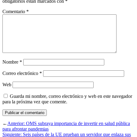
obligatorios están marcados con
*
Comentario
*
Nombre
*
Correo electrónico
*
Web
Guarda mi nombre, correo electrónico y web en este navegador
para la próxima vez que comente.
←
Anterior:
OMS subraya importancia de invertir en salud pública
para afrontar pandemias
Siguiente:
Seis países de la UE prueban un servidor que enlaza sus