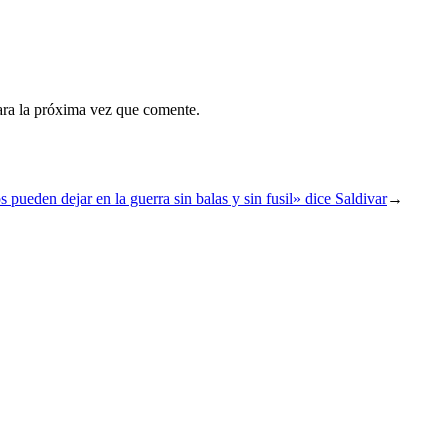
ara la próxima vez que comente.
ueden dejar en la guerra sin balas y sin fusil» dice Saldivar
→