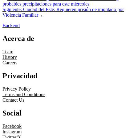
probables precipitaciones para este miércoles
Siguiente:
Ciudad del Este: Requieren prisión de imputado por
Violencia Familiar
→
Backend
Acerca de
Team
History
Careers
Privacidad
Privacy Policy
Terms and Conditions
Contact Us
Social
Facebook
Instagram
Twitter/X