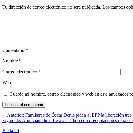
Tu dirección de correo electrónico no será publicada.
Los campos obli
Comentario
*
Nombre
*
Correo electrónico
*
Web
Guarda mi nombre, correo electrónico y web en este navegador p
←
Anterior:
Familiares de Óscar Denis piden al EPP la liberación tras
Siguiente:
Anuncian clima fresco a cálido con precipitaciones para est
Backend