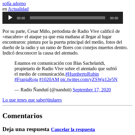
sofía adorno
en
Actualidad
Audio
00:00
00:00
Player
Por su parte, Cesar Miño, periodista de Radio Vive calificó de
«macabro» el ataque ya que esta mañana al llegar al lugar
encontraron: pintura por la puerta principal del medio, fotos del
dueño de la radio y un ramo de flores con conejos muertos dentro.
Indicó desconocer la causa del atentado.
Estamos en comunicación con Blas Sachelaridi,
propietario de Radio Vive sobre el atentado que sufrió
el medio de comunicación.
#HumbertoRubin
#FranjaRoja
#1020AM
pic.twitter.com/yZSWg12e5N
— Radio Ñandutí (@nanduti)
September 17, 2020
Lo que tenes que saber|titulares
Comentarios
Deja una respuesta
Cancelar la respuesta