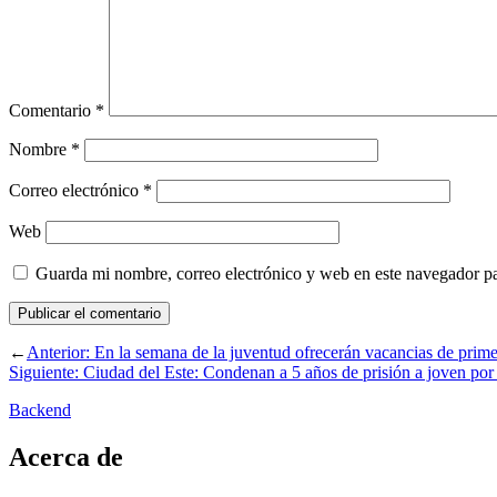
Comentario
*
Nombre
*
Correo electrónico
*
Web
Guarda mi nombre, correo electrónico y web en este navegador p
←
Anterior:
En la semana de la juventud ofrecerán vacancias de prim
Siguiente:
Ciudad del Este: Condenan a 5 años de prisión a joven por
Backend
Acerca de