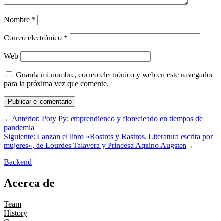
Nombre
*
Correo electrónico
*
Web
Guarda mi nombre, correo electrónico y web en este navegador
para la próxima vez que comente.
←
Anterior:
Poty Py: emprendiendo y floreciendo en tiempos de
pandemia
Siguiente:
Lanzan el libro «Rostros y Rastros. Literatura escrita por
mujeres», de Lourdes Talavera y Princesa Aquino Augsten
→
Backend
Acerca de
Team
History