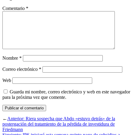
Comentario
*
Nombre
*
Correo electrónico
*
Web
Guarda mi nombre, correo electrónico y web en este navegador
para la próxima vez que comente.
←
Anterior:
Riera sospecha que Abdo «estuvo detrás» de la
postergación del tratamiento de la pérdida de investidura de
Friedmann
Siguiente:
IPS iniciará esta semana quinto pago de subsidios a