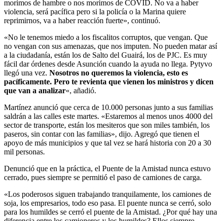
morimos de hambre o nos morimos de COVID. No va a haber
violencia, será pacífica pero si la policía o la Marina quiere
reprimirnos, va a haber reacción fuerte», continuó.
«No le tenemos miedo a los fiscalitos corruptos, que vengan. Que
no vengan con sus amenazas, que nos imputen. No pueden matar así
a la ciudadanía, están los de Salto del Guairá, los de PJC. Es muy
fácil dar órdenes desde Asunción cuando la ayuda no llega. Pytyvo
llegó una vez.
Nosotros no queremos la violencia, esto es
pacíficamente. Pero te revienta que vienen los ministros y dicen
que van a analizar
«, añadió.
Martínez anunció que cerca de 10.000 personas junto a sus familias
saldrán a las calles este martes. «Estaremos al menos unos 4000 del
sector de transporte, están los mesiteros que son miles también, los
paseros, sin contar con las familias», dijo. Agregó que tienen el
apoyo de más municipios y que tal vez se hará historia con 20 a 30
mil personas.
Denunció que en la práctica, el Puente de la Amistad nunca estuvo
cerrado, pues siempre se permitió el paso de camiones de carga.
«Los poderosos siguen trabajando tranquilamente, los camiones de
soja, los empresarios, todo eso pasa. El puente nunca se cerró, solo
para los humildes se cerró el puente de la Amistad. ¿Por qué hay una
diferencia entre los camioneros y los humildes? Ellos siempre