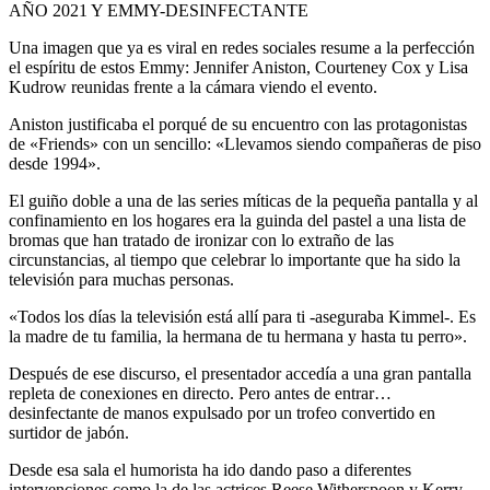
AÑO 2021 Y EMMY-DESINFECTANTE
Una imagen que ya es viral en redes sociales resume a la perfección
el espíritu de estos Emmy: Jennifer Aniston, Courteney Cox y Lisa
Kudrow reunidas frente a la cámara viendo el evento.
Aniston justificaba el porqué de su encuentro con las protagonistas
de «Friends» con un sencillo: «Llevamos siendo compañeras de piso
desde 1994».
El guiño doble a una de las series míticas de la pequeña pantalla y al
confinamiento en los hogares era la guinda del pastel a una lista de
bromas que han tratado de ironizar con lo extraño de las
circunstancias, al tiempo que celebrar lo importante que ha sido la
televisión para muchas personas.
«Todos los días la televisión está allí para ti -aseguraba Kimmel-. Es
la madre de tu familia, la hermana de tu hermana y hasta tu perro».
Después de ese discurso, el presentador accedía a una gran pantalla
repleta de conexiones en directo. Pero antes de entrar…
desinfectante de manos expulsado por un trofeo convertido en
surtidor de jabón.
Desde esa sala el humorista ha ido dando paso a diferentes
intervenciones como la de las actrices Reese Witherspoon y Kerry