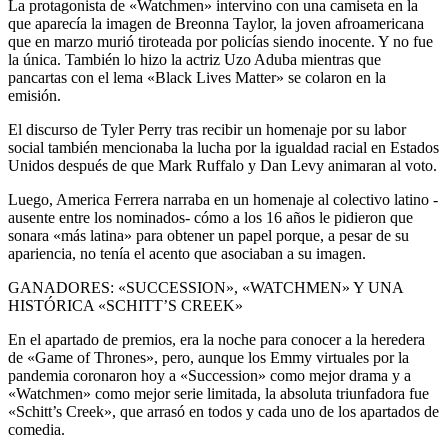
La protagonista de «Watchmen» intervino con una camiseta en la
que aparecía la imagen de Breonna Taylor, la joven afroamericana
que en marzo murió tiroteada por policías siendo inocente. Y no fue
la única. También lo hizo la actriz Uzo Aduba mientras que
pancartas con el lema «Black Lives Matter» se colaron en la
emisión.
El discurso de Tyler Perry tras recibir un homenaje por su labor
social también mencionaba la lucha por la igualdad racial en Estados
Unidos después de que Mark Ruffalo y Dan Levy animaran al voto.
Luego, America Ferrera narraba en un homenaje al colectivo latino -
ausente entre los nominados- cómo a los 16 años le pidieron que
sonara «más latina» para obtener un papel porque, a pesar de su
apariencia, no tenía el acento que asociaban a su imagen.
GANADORES: «SUCCESSION», «WATCHMEN» Y UNA
HISTÓRICA «SCHITT’S CREEK»
En el apartado de premios, era la noche para conocer a la heredera
de «Game of Thrones», pero, aunque los Emmy virtuales por la
pandemia coronaron hoy a «Succession» como mejor drama y a
«Watchmen» como mejor serie limitada, la absoluta triunfadora fue
«Schitt’s Creek», que arrasó en todos y cada uno de los apartados de
comedia.