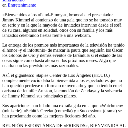
en
Entretenimiento
«Bienvenidos a los «Pand-Emmys», bromeaba el presentador
Jimmy Kimmel al comienzo de una gala que no se ha tomado muy
en serio y en la que la mayoría de invitados intervino desde el sofá
de su casa, algunos en soledad, otros con su familia y los más
lanzados celebrando fiestas frente a una webcam.
La entrega de los premios más importantes de la televisión ha tenido
el honor -y el infortunio- de marcar la pauta que seguirán los Óscar,
los Globos de Oro y demás eventos de farándula si el estado de las
cosas sigue como hasta ahora en los próximos meses. Algo que
cuadra con las previsiones más razonables.
Así, el gigantesco Staples Center de Los Ángeles (EE.UU.)
completamente vacío daba la bienvenida a los espectadores que no
han querido perderse un formato reinventado y que ha tenido en el
carisma de Jennifer Aniston, la emoción de Zendaya y la solvencia
de Jimmy Kimmel sus principales pilares.
Sus apariciones han hilado una extraña gala en la que «Watchmen»
(miniserie), «Schitt’s Creek» (comedia) y «Succession» (drama) se
han proclamado como las mejores ficciones del año.
REUNIÓN ESPONTÁNEA DE «FRIENDS», BIENVENIDA AL