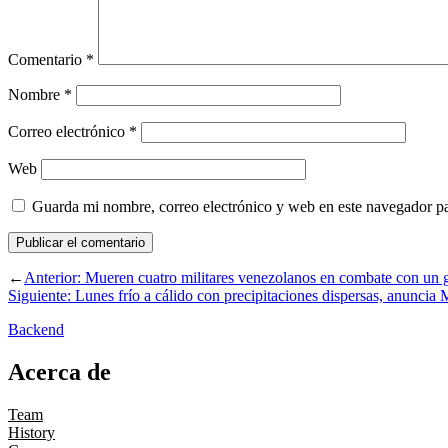
Comentario
*
Nombre
*
Correo electrónico
*
Web
Guarda mi nombre, correo electrónico y web en este navegador p
←
Anterior:
Mueren cuatro militares venezolanos en combate con un 
Siguiente:
Lunes frío a cálido con precipitaciones dispersas, anuncia
Backend
Acerca de
Team
History