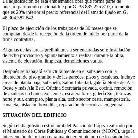
La adjudicación de esta emblemática obra que forma parte de
nuestro patrimonio nacional fue por G. 38.885.225.810, un monto
que es 20% inferior al precio referencial del llamado fijado en G.
48.304.587.842.
El plazo de ejecución de los trabajos es de 30 meses que se
computan desde la recepción de la orden de inicio por parte de la
firma contratista.
Algunas de las tareas preliminares a ser encaradas son: Instalación
de techo provisorio y apuntalamiento a realizar durante la obra,
sistema de elevación, limpieza, demoliciones varias.
Después se trabajará estructuralmente en el subsuelo con la
liberación de piso granito y de las paredes, pisos y escaleras. Incluye
áreas de planta baja, subsuelo, Salón Libertad, galería Norte del Ala
Oeste y más Ala Este, Oficina Secretaria privada, cocina, remoción
de azulejos en baños existentes, escalera torre, galería Sur, terrazas
norte y sur, entrepiso, planta alta, techo sector oeste, mampostería,
canaleta, aislación bovedilla, reparación de cornisas en general.
SITUACIÓN DEL EDIFICIO
Según el diagnóstico estructural del Palacio de López realizado por
el Ministerio de Obras Públicas y Comunicaciones (MOPC), urge la
intervención del mismo para mantener en pie uno de los símbolos