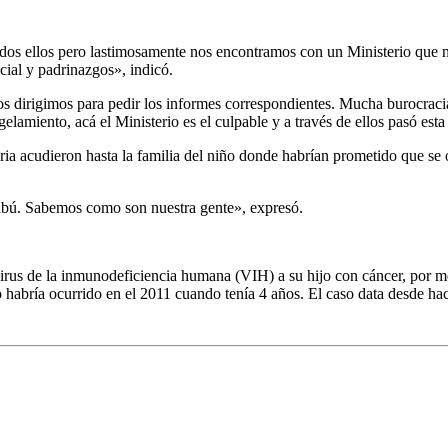
dos ellos pero lastimosamente nos encontramos con un Ministerio que n
cial y padrinazgos», indicó.
os dirigimos para pedir los informes correspondientes. Mucha burocracia
miento, acá el Ministerio es el culpable y a través de ellos pasó esta 
ia acudieron hasta la familia del niño donde habrían prometido que se 
 tabú. Sabemos como son nuestra gente», expresó.
irus de la inmunodeficiencia humana (VIH) a su hijo con cáncer, por m
ho habría ocurrido en el 2011 cuando tenía 4 años. El caso data desde ha