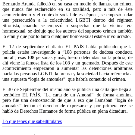
Bernardo Aranda falleció en su casa en medio de llamas, un crimen
que nunca fue esclarecido en su totalidad, pero a raíz de éste
acontecimiento y el contexto social de esa época, se empezó a dar
una persecución a la colectividad LGBTI dentro del régimen
Stronista, cuando se empezó a sospechar que la víctima era
homosexual, se dedujo que los autores del supuesto crimen también
lo eran y que por lo tanto cualquier homosexual estaba involucrado.
El 12 de septiembre el diario EL PAÍS había publicado que la
policía estaba investigando a “108 personas de dudosa conducta
moral”, esas 108 personas y más, fueron detenidas por la policía, de
ahí viene la famosa lista de los 108 y un quemado. Después de este
acontecimiento empezaron a aumentar las detenciones arbitrarias
hacia las personas LGBTI, la prensa y la sociedad hacía referencia a
una supuesta “logia de amorales”, que habría cometido el crimen.
El 30 de Septiembre del mismo año se publica una carta que llega al
periódico EL PAÍS, “La carta de un Amoral”, de forma anónima
pero fue una demostración de que a eso que llamaban “logia de
amorales” tenían el derecho de expresarse y por primera vez se
habló de Derechos Humanos de forma pública en plena dictadura.
Lo que tenes que saber|titulares