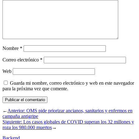
Nombre
*
Correo electrónico
*
Web
Guarda mi nombre, correo electrónico y web en este navegador
para la próxima vez que comente.
←
Anterior:
OMS pide priorizar ancianos, sanitarios y enfermos en
campaña antigripe
Siguiente:
Los casos globales de COVID superan los 32 millones y
roza los 980.000 muertos
→
Backend