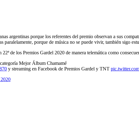
s argentinas porque los referentes del premio observan a sus compatri
sas paralelamente, porque de música no se puede vivir, también sigo est
ión 22ª de los Premios Gardel 2020 de manera telemática como consecue
 categoría Mejor Álbum Chamamé
870
y streaming en Facebook de Premios Gardel y TNT
pic.twitter.c
 2020