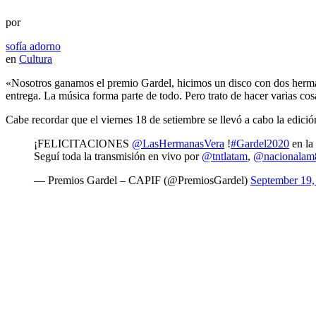
por
sofía adorno
en
Cultura
«Nosotros ganamos el premio Gardel, hicimos un disco con dos hermana
entrega. La música forma parte de todo. Pero trato de hacer varias co
Cabe recordar que el viernes 18 de setiembre se llevó a cabo la edic
¡FELICITACIONES
@LasHermanasVera
!
#Gardel2020
en la
Seguí toda la transmisión en vivo por
@tntlatam
,
@nacionalam
— Premios Gardel – CAPIF (@PremiosGardel)
September 19,