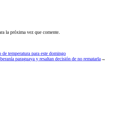
ara la próxima vez que comente.
o de temperatura para este domingo
beranía paraguaya y resaltan decisión de no rematarla
→