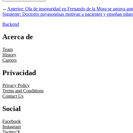
←
Anterior:
Ola de inseguridad en Fernando de la Mora se agrava ante 
Siguiente:
Doctores payasonrisas motivan a pacientes y enseñan pilare
Backend
Acerca de
Team
History
Careers
Privacidad
Privacy Policy
Terms and Conditions
Contact Us
Social
Facebook
Instagram
Twitter/X