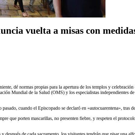
nuncia vuelta a misas con medidas
iente, dé normas propias para la apertura de los templos y celebración 
ación Mundial de la Salud (OMS) y los especialistas independientes de
rzo pasado, cuando el Episcopado se declaró en «autocuarentena», tras
 siempre que porten mascarillas, no presenten fiebre, y respeten el proto
s y después de cada sacramento, los visitantes tendrán que pisar una al