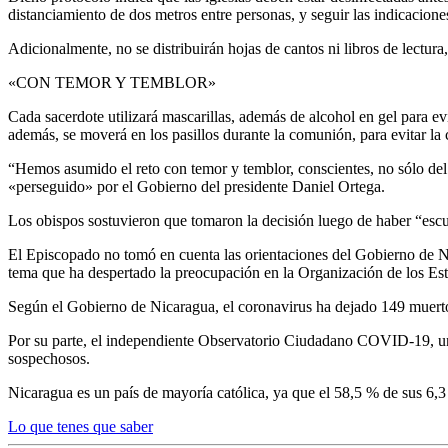
distanciamiento de dos metros entre personas, y seguir las indicaciones 
Adicionalmente, no se distribuirán hojas de cantos ni libros de lectura
«CON TEMOR Y TEMBLOR»
Cada sacerdote utilizará mascarillas, además de alcohol en gel para evi
además, se moverá en los pasillos durante la comunión, para evitar la 
“Hemos asumido el reto con temor y temblor, conscientes, no sólo del p
«perseguido» por el Gobierno del presidente Daniel Ortega.
Los obispos sostuvieron que tomaron la decisión luego de haber “escuc
El Episcopado no tomó en cuenta las orientaciones del Gobierno de Ni
tema que ha despertado la preocupación en la Organización de los 
Según el Gobierno de Nicaragua, el coronavirus ha dejado 149 muerto
Por su parte, el independiente Observatorio Ciudadano COVID-19, una
sospechosos.
Nicaragua es un país de mayoría católica, ya que el 58,5 % de sus 6,3 
Lo que tenes que saber