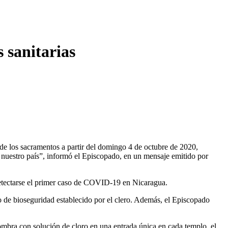
 sanitarias
de los sacramentos a partir del domingo 4 de octubre de 2020,
 nuestro país”, informó el Episcopado, en un mensaje emitido por
 detectarse el primer caso de COVID-19 en Nicaragua.
colo de bioseguridad establecido por el clero. Además, el Episcopado
fombra con solución de cloro en una entrada única en cada templo, el