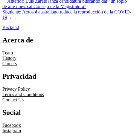
←
Anterior:
Luis Zarate lanza candidatura buscando dar “un soplo
de aire nuevo al Consejo de la Magistratura”
Siguiente:
Aerosol australiano reduce la reproducción de la COVID-
19
→
Backend
Acerca de
Team
History
Careers
Privacidad
Privacy Policy
Terms and Conditions
Contact Us
Social
Facebook
Instagram