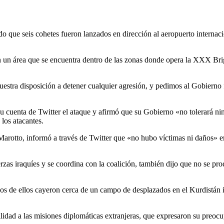
o que seis cohetes fueron lanzados en dirección al aeropuerto internaci
en un área que se encuentra dentro de las zonas donde opera la XXX Bri
estra disposición a detener cualquier agresión, y pedimos al Gobierno 
u cuenta de Twitter el ataque y afirmó que su Gobierno «no tolerará ning
los atacantes.
 Marotto, informó a través de Twitter que «no hubo víctimas ni daños» e
s iraquíes y se coordina con la coalición, también dijo que no se produ
s de ellos cayeron cerca de un campo de desplazados en el Kurdistán ir
idad a las misiones diplomáticas extranjeras, que expresaron su preocup