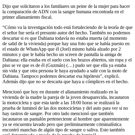
Dijo que solicitaron a los familiares un peine de la mujer para hacer
la comparación de ADN con la sangre humana encontrada en el
primer allanamiento fiscal.
“Cómo va la investigación todo está fortaleciendo de la teoría de que
el señor fue sería el presunto autor del hecho. También no podemos
descartar si es que Dahiana todavía no estaba muerta (al momento
de salid de la vivienda) porque hay una foto que se había puesto en
el estado de WhatsApp que él (Joel) mismo había alzado por 2
minutos y que le había hecho un screen de pantalla la amiga de
Dahiana: ella estaba en el suelo con los brazos abiertos, sin ropa y el
piso se ve que es de él (Guzmán) (…) pudo ser que ella ya estaba
sin vida y que otra persona le haya ayudado a salir con la moto de
Dahiana. Tampoco podemos descartar esa hipótesis”, explicó.
Además dijo que no se descarta que haya u cómplices en el hecho.
Mencionó que hoy en durante el allanamiento realizado en la
vivienda de la madre la pareja de la joven desaparecida, incautaron
la motocicleta y que esta tarde a las 18:00 horas se realizará la
prueba de luminol de las dos motocicletas y del auto para ver si no
hay rastros de sangre. Por otro lado mencionó que también
incautaron un pantalón perteneciente al hombre que aparentemente
ya se encuentra lavado pero que preliminarmente criminalística
encontró manchas de algún tipo de sangre o saliva. Esto también