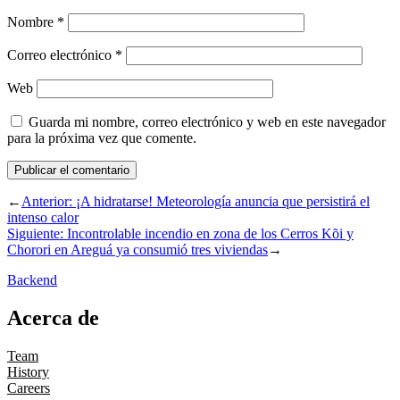
Nombre
*
Correo electrónico
*
Web
Guarda mi nombre, correo electrónico y web en este navegador
para la próxima vez que comente.
←
Anterior:
¡A hidratarse! Meteorología anuncia que persistirá el
intenso calor
Siguiente:
Incontrolable incendio en zona de los Cerros Kõi y
Chorori en Areguá ya consumió tres viviendas
→
Backend
Acerca de
Team
History
Careers