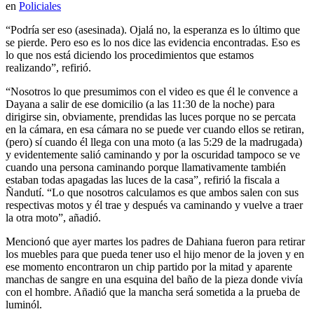
en
Policiales
“Podría ser eso (asesinada). Ojalá no, la esperanza es lo último que
se pierde. Pero eso es lo nos dice las evidencia encontradas. Eso es
lo que nos está diciendo los procedimientos que estamos
realizando”, refirió.
“Nosotros lo que presumimos con el video es que él le convence a
Dayana a salir de ese domicilio (a las 11:30 de la noche) para
dirigirse sin, obviamente, prendidas las luces porque no se percata
en la cámara, en esa cámara no se puede ver cuando ellos se retiran,
(pero) sí cuando él llega con una moto (a las 5:29 de la madrugada)
y evidentemente salió caminando y por la oscuridad tampoco se ve
cuando una persona caminando porque llamativamente también
estaban todas apagadas las luces de la casa”, refirió la fiscala a
Ñandutí. “Lo que nosotros calculamos es que ambos salen con sus
respectivas motos y él trae y después va caminando y vuelve a traer
la otra moto”, añadió.
Mencionó que ayer martes los padres de Dahiana fueron para retirar
los muebles para que pueda tener uso el hijo menor de la joven y en
ese momento encontraron un chip partido por la mitad y aparente
manchas de sangre en una esquina del baño de la pieza donde vivía
con el hombre. Añadió que la mancha será sometida a la prueba de
luminól.