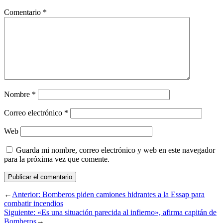
Comentario
*
Nombre
*
Correo electrónico
*
Web
Guarda mi nombre, correo electrónico y web en este navegador
para la próxima vez que comente.
←
Anterior:
Bomberos piden camiones hidrantes a la Essap para
combatir incendios
Siguiente:
«Es una situación parecida al infierno», afirma capitán de
Bomberos
→