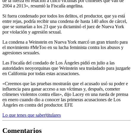
de la fuerza en relación a cinco víctimas por crímenes que van de
2004 a 2013», resumió la Fiscalía angelina.
Si fuera condenado por todos los delitos, el productor, que ya está
entre rejas, podría recibir una condena de hasta 140 años de cárcel,
que se sumarían a los 23 que ya dictaminó el juez de Nueva York
por violación y agresión sexual.
La condena a Weinstein en Nueva York marcó un gran triunfo para
el movimiento #MeToo en su lucha feminista contra los abusos y
agresiones sexuales.
Las Fiscalía del condado de Los Ángeles pidió en julio a las
autoridades neoyorquinas que Weinstein sea trasladado para juzgarle
en California por todas estas acusaciones.
«Creemos que las pruebas mostrarán que el acusado usó su poder e
influencia para ganar acceso a sus víctimas y, después, cometer
crímenes violentos contra ellas», dijo Lacey en una rueda de prensa
en enero cuando dio a conocer las primeras acusaciones de Los
Ángeles en contra del productor. EFE
Lo que tenes que saber|titulares
Comentarios