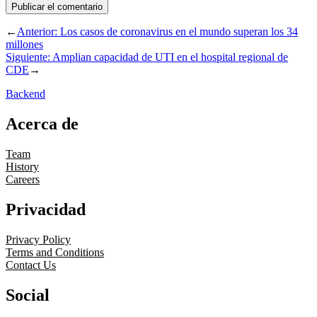
←
Anterior:
Los casos de coronavirus en el mundo superan los 34
millones
Siguiente:
Amplian capacidad de UTI en el hospital regional de
CDE
→
Backend
Acerca de
Team
History
Careers
Privacidad
Privacy Policy
Terms and Conditions
Contact Us
Social