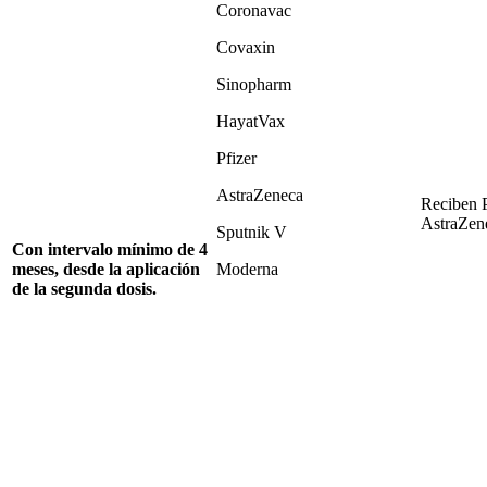
Coronavac
Covaxin
Sinopharm
HayatVax
Pfizer
AstraZeneca
Reciben P
AstraZen
Sputnik V
Con intervalo mínimo de 4
meses, desde la aplicación
Moderna
de la segunda dosis.