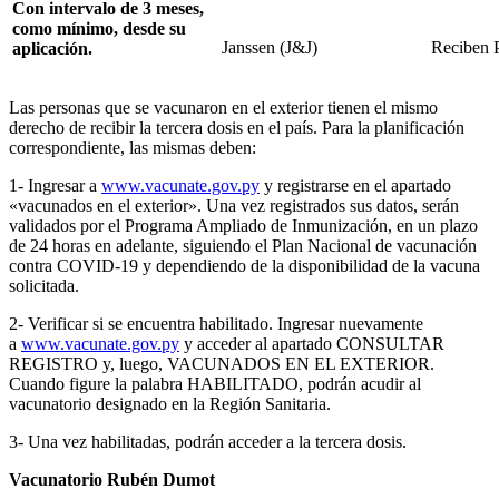
Con intervalo de 3 meses,
como mínimo, desde su
Janssen (J&J)
Reciben 
aplicación.
Las personas que se vacunaron en el exterior tienen el mismo
derecho de recibir la tercera dosis en el país. Para la planificación
correspondiente, las mismas deben:
1- Ingresar a
www.vacunate.gov.py
y registrarse en el apartado
«vacunados en el exterior». Una vez registrados sus datos, serán
validados por el Programa Ampliado de Inmunización, en un plazo
de 24 horas en adelante, siguiendo el Plan Nacional de vacunación
contra COVID-19 y dependiendo de la disponibilidad de la vacuna
solicitada.
2- Verificar si se encuentra habilitado. Ingresar nuevamente
a
www.vacunate.gov.py
y acceder al apartado CONSULTAR
REGISTRO y, luego, VACUNADOS EN EL EXTERIOR.
Cuando figure la palabra HABILITADO, podrán acudir al
vacunatorio designado en la Región Sanitaria.
3- Una vez habilitadas, podrán acceder a la tercera dosis.
Vacunatorio Rubén Dumot