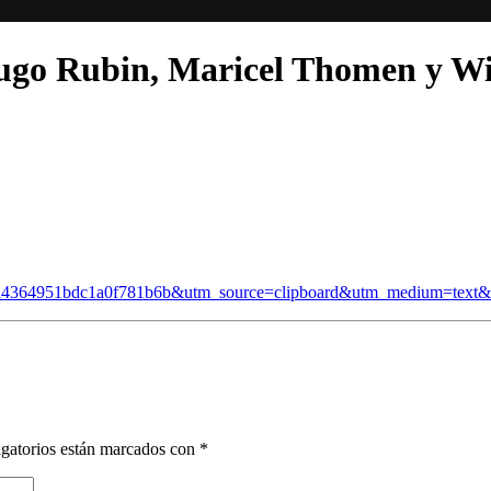
ugo Rubin, Maricel Thomen y Wi
f2c8cd4364951bdc1a0f781b6b&utm_source=clipboard&utm_medium=text
gatorios están marcados con
*