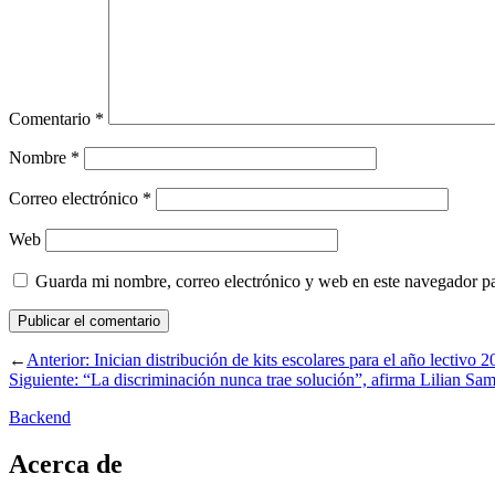
Comentario
*
Nombre
*
Correo electrónico
*
Web
Guarda mi nombre, correo electrónico y web en este navegador p
←
Anterior:
Inician distribución de kits escolares para el año lectivo 
Siguiente:
“La discriminación nunca trae solución”, afirma Lilian Sam
Backend
Acerca de