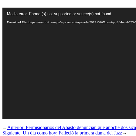
Video
Media error: Format(s) not supported or source(s) not found
Player
Download File: https://nanduti.com.py/wp-content/uploads/2023/06/WhatsApp-Video-2023
←
Anterior:
Permisionarios del Abasto denuncian que anoche dos sica
Siguiente:
Un día como hoy: Falleció la primera dama del Jazz
→