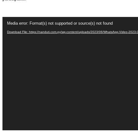
Video
Media error: Format(s) not supported or source(s) not found
Player
Download File: https://nanduti.com.py/wp-content/uploads/2023/06/WhatsApp-Video-2023