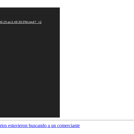
-06-15-at-2.49.50-PM.mp4?_=2
rios estuvieron buscando a un comerciante