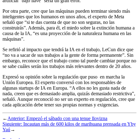
artificial “bajo llave” sería un gran error.
Por otra parte, cree que las máquinas pueden terminar siendo más
inteligentes que los humanos en unos años, el experto de Meta
señaló que “si te das cuenta de que no son seguras, no las
construirás”. Además, para él, el miedo sobre la extinción humana a
causa de la IA, “es una proyección de la naturaleza humana en las
máquinas”.
Se refirió al impacto que tendrá la IA en el trabajo, LeCun dice que
“no va a sacar de sus trabajos a la gente de forma permanente”. Sin
embargo, reconoce que el trabajo como tal puede cambiar porque no
se sabe cuáles serán los trabajos más relevantes dentro de 20 años.
Expresó su opinión sobre la regulación que puso en marcha la
Unión Europea. El experto conversó con los responsables de
algunas startups de IA en Europa. “A ellos no les gusta nada de
nada, creen que es demasiado amplia, quizás demasiado restrictiva”,
señaló. Aunque reconoció no ser un experto en regulación, cree que
cada aplicación debe tener sus propias normas y exigencias.
←
Anterior:
Empezó el sábado con una tenue llovizna
Siguiente:
Incautan más de 600 kilos de marihuana prensada en Yby
Yaú
→