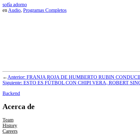
sofía adorno
en
Audio
,
Programas Completos
←
Anterior:
FRANJA ROJA DE HUMBERTO RUBIN CONDUCID
Siguiente:
ESTO ES FÚTBOL CON CHIPI VERA, ROBERT SI
Backend
Acerca de
Team
History
Careers