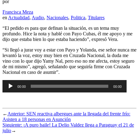
por
Francisca Meza
en
Actualidad
,
Audio
,
Nacionales
,
Politica
,
Titulares
“El pedido es para que definan la situación, es un tema muy
profundo. Hice la nota y hablé con Payo Cubas, él me apoyo y me
dijo que estaba bien lo que estaba haciendo”, expresó Vera.
“Si llegó a jurar voy a estar con Payo y Yolanda, ese señor nunca me
levantó la voz, estoy muy bien en Cruzada Nacional, la duda me
vino con lo que dijo Yamy Nal, pero eso no me afecta, estoy seguro
de mi mismo”, agregó, señalando que seguiría firme con Cruzada
Nacional en caso de asumir”.
Audio
00:00
00:00
Player
←
Anterior:
SEN reactiva albergues ante la llegada del frente frío:
Asisten a 18 personas en Asunción
Siguiente:
¡A puro baile! La Delio Valdez llega a Paraguay el 21 de
julio
→