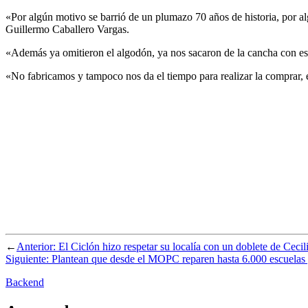
«Por algún motivo se barrió de un plumazo 70 años de historia, por a
Guillermo Caballero Vargas.
«Además ya omitieron el algodón, ya nos sacaron de la cancha con es
«No fabricamos y tampoco nos da el tiempo para realizar la comprar, e
←
Anterior:
El Ciclón hizo respetar su localía con un doblete de Cec
Siguiente:
Plantean que desde el MOPC reparen hasta 6.000 escuelas y 
Backend