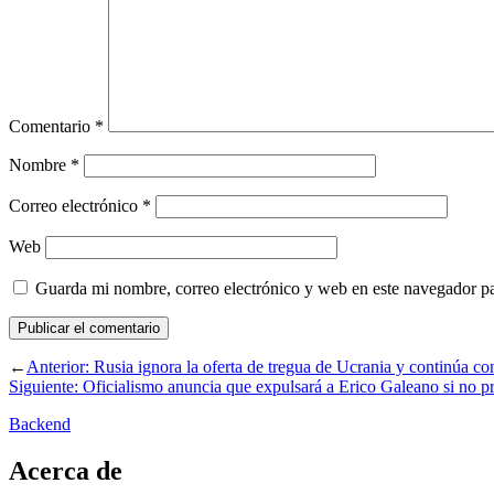
Comentario
*
Nombre
*
Correo electrónico
*
Web
Guarda mi nombre, correo electrónico y web en este navegador p
←
Anterior:
Rusia ignora la oferta de tregua de Ucrania y continúa co
Siguiente:
Oficialismo anuncia que expulsará a Erico Galeano si no p
Backend
Acerca de