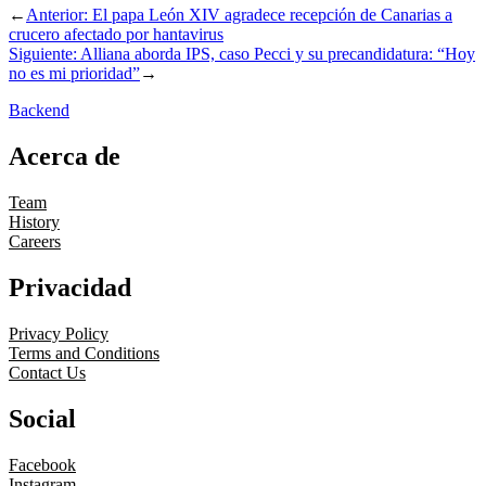
←
Anterior:
El papa León XIV agradece recepción de Canarias a
crucero afectado por hantavirus
Siguiente:
Alliana aborda IPS, caso Pecci y su precandidatura: “Hoy
no es mi prioridad”
→
Backend
Acerca de
Team
History
Careers
Privacidad
Privacy Policy
Terms and Conditions
Contact Us
Social
Facebook
Instagram