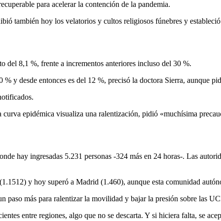
recuperable para acelerar la contención de la pandemia.
ibió también hoy los velatorios y cultos religiosos fúnebres y estableció
del 8,1 %, frente a incrementos anteriores incluso del 30 %.
0 % y desde entonces es del 12 %, precisó la doctora Sierra, aunque pid
otificados.
e la curva epidémica visualiza una ralentización, pidió «muchísima prec
, donde hay ingresadas 5.231 personas -324 más en 24 horas-. Las autor
s (1.1512) y hoy superó a Madrid (1.460), aunque esta comunidad autóno
un paso más para ralentizar la movilidad y bajar la presión sobre las UC
ientes entre regiones, algo que no se descarta. Y si hiciera falta, se ace