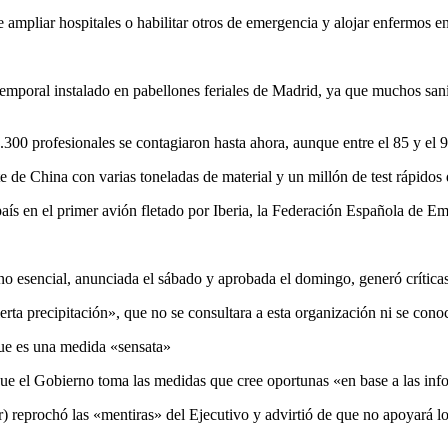
ue ampliar hospitales o habilitar otros de emergencia y alojar enfermos
temporal instalado en pabellones feriales de Madrid, ya que muchos sani
2.300 profesionales se contagiaron hasta ahora, aunque entre el 85 y el 
e de China con varias toneladas de material y un millón de test rápidos
 país en el primer avión fletado por Iberia, la Federación Española de 
 no esencial, anunciada el sábado y aprobada el domingo, generó crítica
a precipitación», que no se consultara a esta organización ni se conoc
que es una medida «sensata»
que el Gobierno toma las medidas que cree oportunas «en base a las inf
r) reprochó las «mentiras» del Ejecutivo y advirtió de que no apoyará l