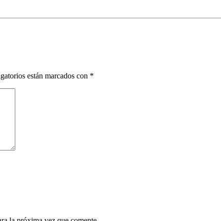
gatorios están marcados con
*
ara la próxima vez que comente.