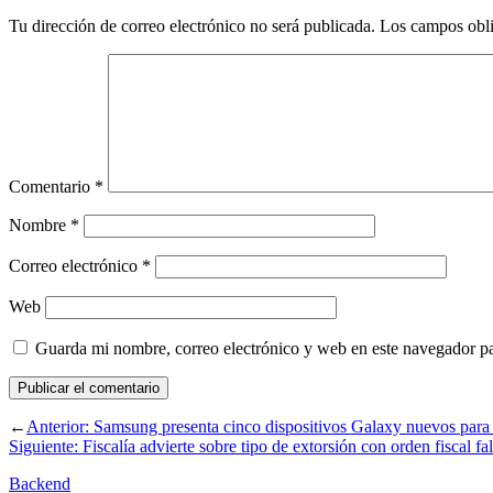
Tu dirección de correo electrónico no será publicada.
Los campos obli
Comentario
*
Nombre
*
Correo electrónico
*
Web
Guarda mi nombre, correo electrónico y web en este navegador p
←
Anterior:
Samsung presenta cinco dispositivos Galaxy nuevos para p
Siguiente:
Fiscalía advierte sobre tipo de extorsión con orden fiscal fa
Backend