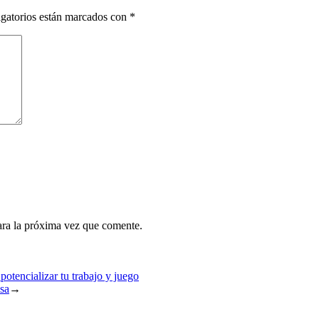
gatorios están marcados con
*
ara la próxima vez que comente.
otencializar tu trabajo y juego
lsa
→