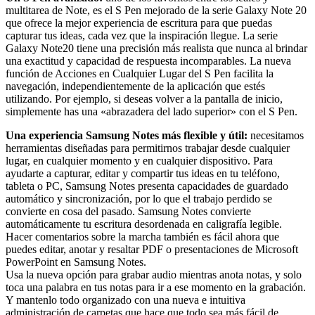
multitarea de Note, es el S Pen mejorado de la serie Galaxy Note 20
que ofrece la mejor experiencia de escritura para que puedas
capturar tus ideas, cada vez que la inspiración llegue. La serie
Galaxy Note20 tiene una precisión más realista que nunca al brindar
una exactitud y capacidad de respuesta incomparables. La nueva
función de Acciones en Cualquier Lugar del S Pen facilita la
navegación, independientemente de la aplicación que estés
utilizando. Por ejemplo, si deseas volver a la pantalla de inicio,
simplemente has una «abrazadera del lado superior» con el S Pen.
Una experiencia Samsung Notes más flexible y útil:
necesitamos
herramientas diseñadas para permitirnos trabajar desde cualquier
lugar, en cualquier momento y en cualquier dispositivo. Para
ayudarte a capturar, editar y compartir tus ideas en tu teléfono,
tableta o PC, Samsung Notes presenta capacidades de guardado
automático y sincronización, por lo que el trabajo perdido se
convierte en cosa del pasado. Samsung Notes convierte
automáticamente tu escritura desordenada en caligrafía legible.
Hacer comentarios sobre la marcha también es fácil ahora que
puedes editar, anotar y resaltar PDF o presentaciones de Microsoft
PowerPoint en Samsung Notes.
Usa la nueva opción para grabar audio mientras anota notas, y solo
toca una palabra en tus notas para ir a ese momento en la grabación.
Y mantenlo todo organizado con una nueva e intuitiva
administración de carpetas que hace que todo sea más fácil de