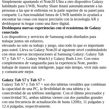
Simplemente apuntando el Note20 Ultra a otro dispositivo Galaxy
habilitado para UWB, Nearby Share listará automáticamente a las
personas a las que te enfrentas en la parte superior de su panel para
compartir. La funcionalidad futura de UWB también lo ayudará a
encontrar las cosas con mayor precisión con la tecnología AR y
desbloquear tu hogar como una llave digital.
Desbloquea nuevas experiencias con el ecosistema de Galaxy
conectado
Los dispositivos y servicios de Samsung están diseñados para
trabajar juntos sin esfuerzo,
elevando no solo su trabajo y juego, sino todo lo que es importante
para usted. Lleva su Galaxy Note20 al siguiente nivel combinándolo
con otras nuevas incorporaciones al Samsung Galaxy: Galaxy Tab
S7 y Tab S7 +, Galaxy Watch3 y Galaxy Buds Live. Con estos
complementos de vanguardia para la experiencia Note, puedes
trabajar de manera más inteligente, jugar más tiempo, vivir más sano
y comunicarte mejor.
Galaxy Tab S7 y Tab S7 +
Galaxy Tab S7 y Tab S7 + son dos tabletas versátiles que combinan
la capacidad de una PC, la flexibilidad de una tableta y la
conectividad de un teléfono inteligente. Con el último procesador y
conectividad 5G, ambas tabletas vienen con dos pantallas grandes
con una frecuencia de actualización de hasta 120Hz, 11 pulgadas y
12.4 pulgadas, respectivamente.