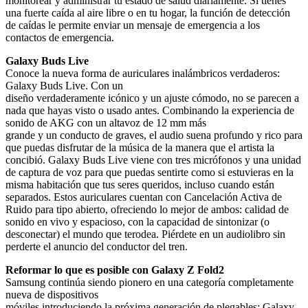
monitorear y administrar tu estado de salud diariamente. Si tienes
una fuerte caída al aire libre o en tu hogar, la función de detección
de caídas le permite enviar un mensaje de emergencia a los
contactos de emergencia.
Galaxy Buds Live
Conoce la nueva forma de auriculares inalámbricos verdaderos:
Galaxy Buds Live. Con un
diseño verdaderamente icónico y un ajuste cómodo, no se parecen a
nada que hayas visto o usado antes. Combinando la experiencia de
sonido de AKG con un altavoz de 12 mm más
grande y un conducto de graves, el audio suena profundo y rico para
que puedas disfrutar de la música de la manera que el artista la
concibió. Galaxy Buds Live viene con tres micrófonos y una unidad
de captura de voz para que puedas sentirte como si estuvieras en la
misma habitación que tus seres queridos, incluso cuando están
separados. Estos auriculares cuentan con Cancelación Activa de
Ruido para tipo abierto, ofreciendo lo mejor de ambos: calidad de
sonido en vivo y espacioso, con la capacidad de sintonizar (o
desconectar) el mundo que terodea. Piérdete en un audiolibro sin
perderte el anuncio del conductor del tren.
Reformar lo que es posible con Galaxy Z Fold2
Samsung continúa siendo pionero en una categoría completamente
nueva de dispositivos
móviles introduciendo la próxima generación de plegables: Galaxy