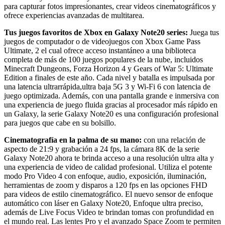
para capturar fotos impresionantes, crear videos cinematográficos y
ofrece experiencias avanzadas de multitarea.
Tus juegos favoritos de Xbox en Galaxy Note20 series:
Juega tus
juegos de computador o de videojuegos con Xbox Game Pass
Ultimate, 2 el cual ofrece acceso instantáneo a una biblioteca
completa de más de 100 juegos populares de la nube, incluidos
Minecraft Dungeons, Forza Horizon 4 y Gears of War 5: Ultimate
Edition a finales de este año. Cada nivel y batalla es impulsada por
una latencia ultrarrápida,ultra baja 5G 3 y Wi-Fi 6 con latencia de
juego optimizada. Además, con una pantalla grande e inmersiva con
una experiencia de juego fluida gracias al procesador más rápido en
un Galaxy, la serie Galaxy Note20 es una configuración profesional
para juegos que cabe en su bolsillo.
Cinematografía en la palma de su mano:
con una relación de
aspecto de 21:9 y grabación a 24 fps, la cámara 8K de la serie
Galaxy Note20 ahora te brinda acceso a una resolución ultra alta y
una experiencia de video de calidad profesional. Utiliza el potente
modo Pro Video 4 con enfoque, audio, exposición, iluminación,
herramientas de zoom y disparos a 120 fps en las opciones FHD
para videos de estilo cinematográfico. El nuevo sensor de enfoque
automático con láser en Galaxy Note20, Enfoque ultra preciso,
además de Live Focus Video te brindan tomas con profundidad en
el mundo real. Las lentes Pro y el avanzado Space Zoom te permiten