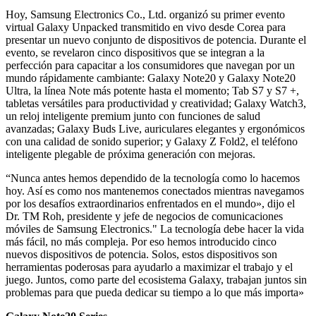
Hoy, Samsung Electronics Co., Ltd. organizó su primer evento
virtual Galaxy Unpacked transmitido en vivo desde Corea para
presentar un nuevo conjunto de dispositivos de potencia. Durante el
evento, se revelaron cinco dispositivos que se integran a la
perfección para capacitar a los consumidores que navegan por un
mundo rápidamente cambiante: Galaxy Note20 y Galaxy Note20
Ultra, la línea Note más potente hasta el momento; Tab S7 y S7 +,
tabletas versátiles para productividad y creatividad; Galaxy Watch3,
un reloj inteligente premium junto con funciones de salud
avanzadas; Galaxy Buds Live, auriculares elegantes y ergonómicos
con una calidad de sonido superior; y Galaxy Z Fold2, el teléfono
inteligente plegable de próxima generación con mejoras.
“Nunca antes hemos dependido de la tecnología como lo hacemos
hoy. Así es como nos mantenemos conectados mientras navegamos
por los desafíos extraordinarios enfrentados en el mundo», dijo el
Dr. TM Roh, presidente y jefe de negocios de comunicaciones
móviles de Samsung Electronics." La tecnología debe hacer la vida
más fácil, no más compleja. Por eso hemos introducido cinco
nuevos dispositivos de potencia. Solos, estos dispositivos son
herramientas poderosas para ayudarlo a maximizar el trabajo y el
juego. Juntos, como parte del ecosistema Galaxy, trabajan juntos sin
problemas para que pueda dedicar su tiempo a lo que más importa»