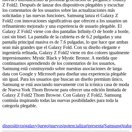
Z Fold2. Después de lanzar dos dispositivos plegables y escuchar
los comentarios de los usuarios sobre las actualizaciones más
solicitadas y las nuevas funciones, Samsung lanza el Galaxy Z
Fold2 con innovaciones significativas que ofrecen a los usuarios un
refinamiento mejorado y una experiencia de usuario plegable. El
Galaxy Z Fold2 viene con dos pantallas Infinity-O de borde a borde,
casi sin bisel. La pantalla de la cubierta es de 6.2 pulgadas y una
pantalla principal masiva es de 7.6 pulgadas, lo que hace que ambas
sean más grandes que el Galaxy Fold. Con su diseño elegante e
ingeniería refinada, Galaxy Z Fold2 viene en dos colores igualmente
impresionantes: Mystic Black y Mystic Bronze. A medida que
continuamos aprendiendo de los comentarios de los usuarios,
Samsung está construyendo sobre nuestras asociaciones de larga
data con Google y Microsoft para diseñar una experiencia plegable
sin igual. Para los usuarios que buscan un diseño premium único,
Samsung se está asociando nuevamente con la icónica casa de moda
de Nueva York Thom Browne para ofrecer una edición limitada de
Galaxy Z Fold2 Thom Browne. Con Galaxy Z Fold2, Samsung
continúa inspirando todas las nuevas posibilidades para toda la
categoría plegable.
dispositivos|galaxy|juego|nuevos|potencializar|presenta|Samsung|trabaj