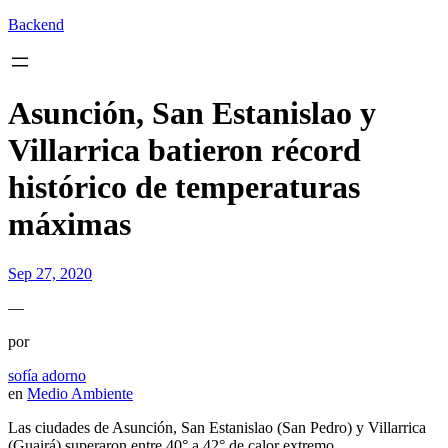
Backend
Asunción, San Estanislao y
Villarrica batieron récord
histórico de temperaturas
máximas
Sep 27, 2020
—
por
sofía adorno
en
Medio Ambiente
Las ciudades de Asunción, San Estanislao (San Pedro) y Villarrica
(Guairá) superaron entre 40° a 42° de calor extremo.