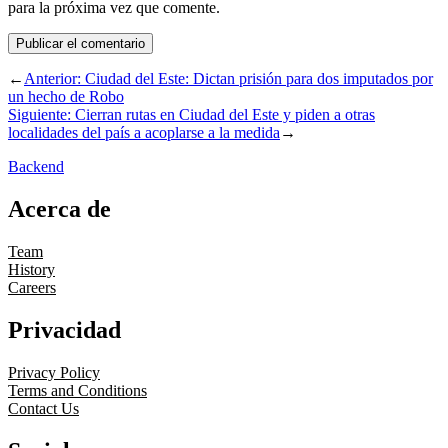
para la próxima vez que comente.
←
Anterior:
Ciudad del Este: Dictan prisión para dos imputados por
un hecho de Robo
Siguiente:
Cierran rutas en Ciudad del Este y piden a otras
localidades del país a acoplarse a la medida
→
Backend
Acerca de
Team
History
Careers
Privacidad
Privacy Policy
Terms and Conditions
Contact Us